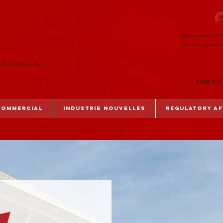
Déjà membre? SVP c
réservées du site w
t fenêtres et de
1-888-543
commercial
Industrie Nouvelles
Regulatory Af