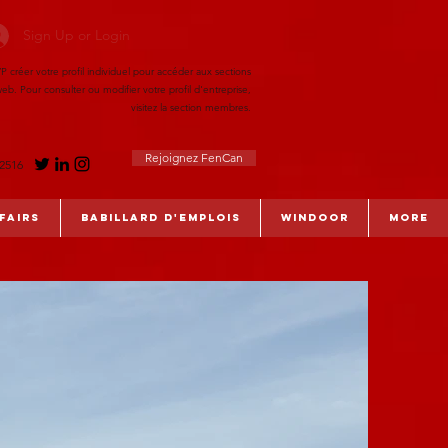
Sign Up or Login
réer votre profil individuel pour accéder aux sections
eb. Pour consulter ou modifier votre profil d'entreprise,
visitez la section membres.
Rejoignez FenCan
-2516
fairs
Babillard d'emplois
WinDoor
More