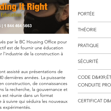
PORTÉE
CSA A440.4-98
THÉORIE
CSA-A440.4-07 (R
pour l'examen FC
CSA-A440.4-18
En classe (chez le 
és par le BC Housing Office pour
PRATIQUE
CSA A440.4-19
Sur place (chez le 
ctif est de fournir une éducation
AAMA/WDMA/CSA 
En ligne
r l'industrie de la construction à
AAMA/WDMA/CSA 
Test de connaissa
En classe (chez le 
Autres : Toutes le
SÉCURITÉ
vérification de la 
Sur place (chez le 
Performances éne
Certificat d'achè
Test de compétenc
 ont assisté aux présentations de
latérales
d'achèvement offer
exemple, test air
En classe (chez le 
Autre : Destinati
CODE D&#39;ÉT
participant)
30 dernières années. La puissante
Sur place (chez le 
Certificat d'achè
En ligne
n construction, de connaissances
CONDUITE PRO
d'achèvement offer
Certificat d'achè
ans la recherche, la gouvernance et
Autre : Recherche
d'achèvement offer
 est réunie dans un format
Autre : Sécurité 
CERTIFICAT D
le à suivre qui séduira les nouveaux
us expérimentés.