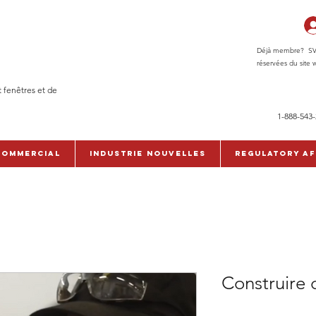
Déjà membre? SVP c
réservées du site w
t fenêtres et de
1-888-543
commercial
Industrie Nouvelles
Regulatory Af
Construire