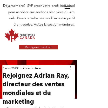
Déjà membre? SVP créer votre profil individuel
pour accéder aux sections réservées du site
web. Pour consulter ou modifier votre profil
d'entreprise, visitez la section membres.
Rejoignez FenCan
INDUSTRIE
6 nov. 2023
1 min de lecture
Rejoignez Adrian Ray,
NOUVELLES
directeur des ventes
Dernières nouvelles dans l'industrie des
mondiales et du
portes et fenêtres au Canada
marketing