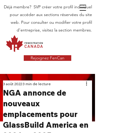
Déjà membre? SVP créer votre profil individuel
pour accéder aux sections réservées du site
web. Pour consulter ou modifier votre profil
d'entreprise, visitez la section membres.
Rejoignez FenCan
INDUSTRIE
3 août 2022
3 min de lecture
NGA annonce de
NOUVELLES
nouveaux
Dernières nouvelles dans l'industrie des
emplacements pour
portes et fenêtres au Canada
GlassBuild America en