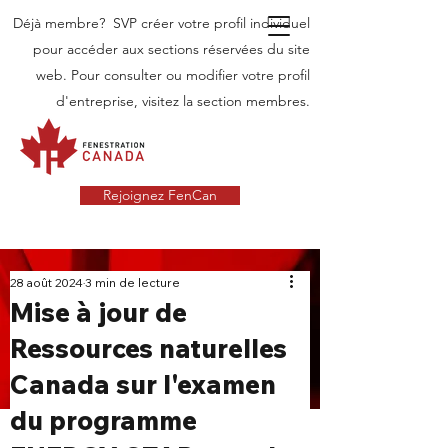
Déjà membre? SVP créer votre profil individuel
pour accéder aux sections réservées du site
web. Pour consulter ou modifier votre profil
d'entreprise, visitez la section membres.
Rejoignez FenCan
INDUSTRIE
28 août 2024
3 min de lecture
Mise à jour de
NOUVELLES
Ressources naturelles
Dernières nouvelles dans l'industrie des
Canada sur l'examen
portes et fenêtres au Canada
du programme