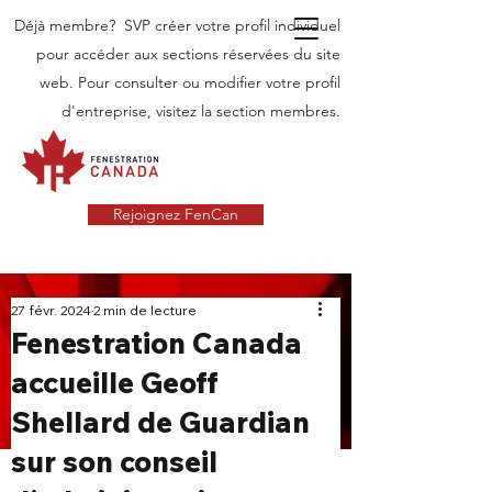
Déjà membre? SVP créer votre profil individuel
pour accéder aux sections réservées du site
web. Pour consulter ou modifier votre profil
d'entreprise, visitez la section membres.
Rejoignez FenCan
INDUSTRIE
27 févr. 2024
2 min de lecture
Fenestration Canada
NOUVELLES
accueille Geoff
Dernières nouvelles dans l'industrie des
Shellard de Guardian
portes et fenêtres au Canada
sur son conseil