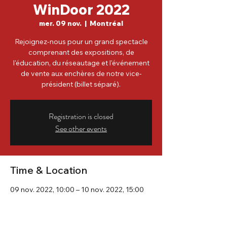
WinDoor 2022
mer. 09 nov.
  |  
Montréal
Rejoignez-nous pour un grand spectacle
comprenant des expositions, de
l'éducation, du réseautage et l'événement
de vente aux enchères de notre vice-
président (billet séparé).
Registration is closed
See other events
Time & Location
09 nov. 2022, 10:00 – 10 nov. 2022, 15:00
Montréal, 201 Av. Viger O, Montréal, QC
H2Z 1X7, Canada