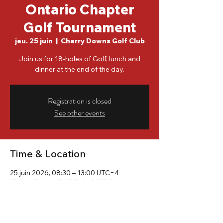
Ontario Chapter
Golf Tournament
jeu. 25 juin
  |  
Cherry Downs Golf Club
Join us for 18-holes of Golf, lunch and
Registration is closed
See other events
Time & Location
25 juin 2026, 08:30 – 13:00 UTC−4
Cherry Downs Golf Club, 2110 Concession
#7, Pickering, ON L1Y 1A2, Canada