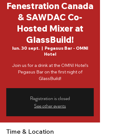
Fenestration Canada
& SAWDAC Co-
Hosted Mixer at
GlassBuild!
lun. 30 sept.
  |  
Pegasus Bar - OMNI
Hotel
Join us for a drink at the OMNI Hotel's
Pegasus Bar on the first night of
GlassBuild!
Registration is closed
See other events
Time & Location