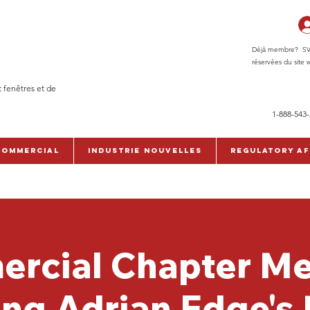
Déjà membre? SVP c
réservées du site w
t fenêtres et de
1-888-543
commercial
Industrie Nouvelles
Regulatory Af
rcial Chapter Me
ing Adrian Edge's