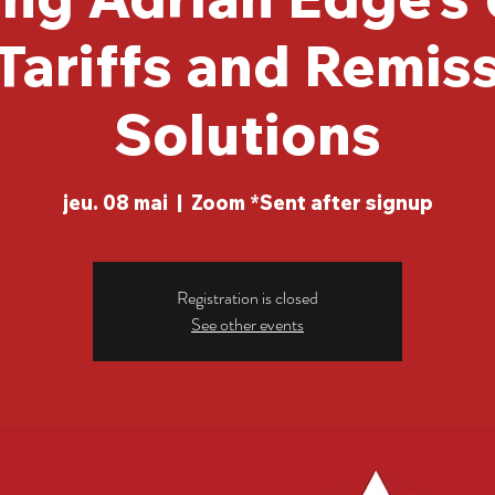
Tariffs and Remis
Solutions
jeu. 08 mai
  |  
Zoom *Sent after signup
Registration is closed
See other events