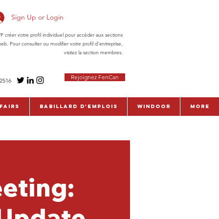
Sign Up or Login
réer votre profil individuel pour accéder aux sections
eb. Pour consulter ou modifier votre profil d'entreprise,
visitez la section membres.
Rejoignez FenCan
-2516
fairs
Babillard d'emplois
WinDoor
More
eting:
 Update