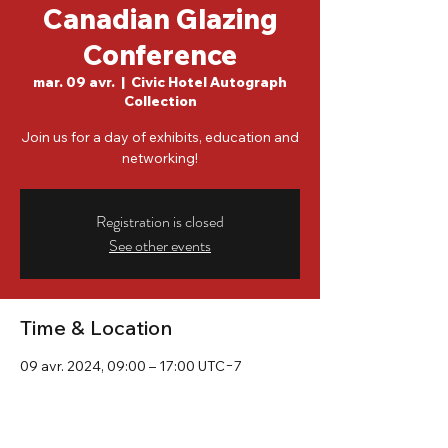
Canadian Glazing
Conference
mar. 09 avr.
  |  
Civic Hotel Autograph
Collection
Join us for a day of exhibits, education and
networking!
Registration is closed
See other events
Time & Location
09 avr. 2024, 09:00 – 17:00 UTC−7
Civic Hotel Autograph Collection, 13475
Central Ave, Surrey, BC V3T 0L8