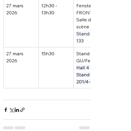
27 mars 
12h30 - 
Fensterbau 
2026
13h30
FRONTAL
Salle de 
scène 
4A / 
Stand 4A-
133
27 mars 
15h30
Stand 
2026
GU/Ferco
Hall 4 / 
Stand 4-
201/4-213