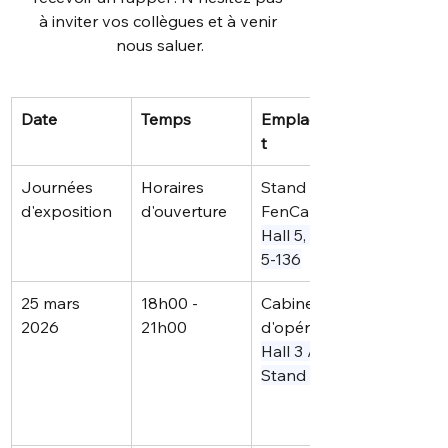
à inviter vos collègues et à venir 
nous saluer.
Date
Temps
Emplacemen
t
Journées 
Horaires 
Stand 
d'exposition
d'ouverture
FenCan
Hall 5, stand 
5-136
25 mars 
18h00 - 
Cabine 
2026
21h00
d'opéra
Hall 3 / 
Stand 3-331