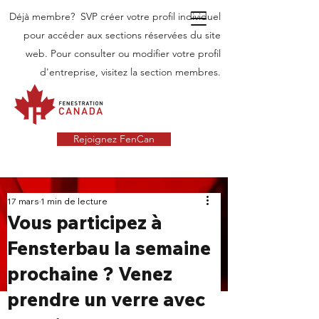
Déjà membre? SVP créer votre profil individuel
pour accéder aux sections réservées du site
web. Pour consulter ou modifier votre profil
d'entreprise, visitez la section membres.
Rejoignez FenCan
INDUSTRIE
17 mars
1 min de lecture
Vous participez à
NOUVELLES
Fensterbau la semaine
Dernières nouvelles dans l'industrie des
prochaine ? Venez
portes et fenêtres au Canada
prendre un verre avec