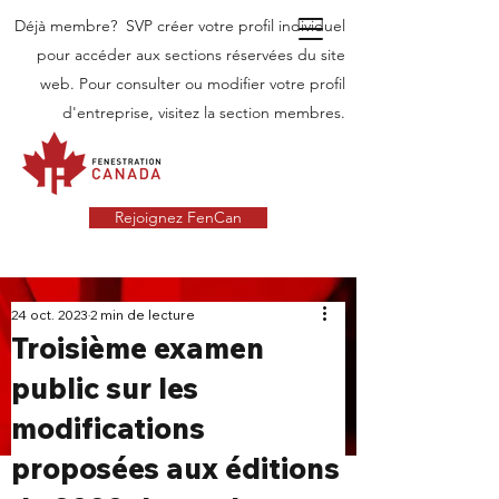
Déjà membre? SVP créer votre profil individuel
pour accéder aux sections réservées du site
web. Pour consulter ou modifier votre profil
d'entreprise, visitez la section membres.
Rejoignez FenCan
INDUSTRIE
24 oct. 2023
2 min de lecture
Troisième examen
NOUVELLES
public sur les
Dernières nouvelles dans l'industrie des
modifications
portes et fenêtres au Canada
proposées aux éditions