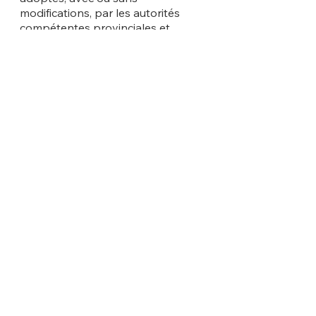
modifications, par les autorités 
compétentes provinciales et 
territoriales en matière de 
réglementation des domaines de 
la construction, de la prévention 
des incendies, de la plomberie et 
de l'énergie.
Pour de plus amples 
renseignements, veuillez 
communiquer avec le CCHCC à 
l’adresse 
CBHCCSecretary-
SecretaireCCHCC@nrc-cnrc.gc.ca
.