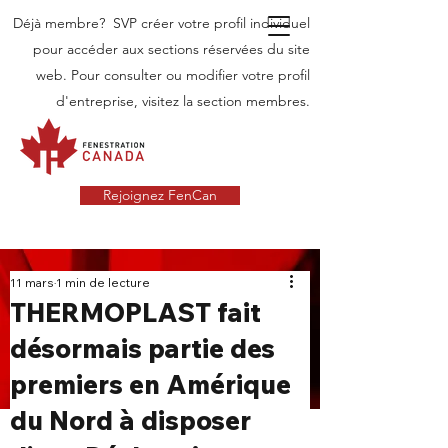
Déjà membre? SVP créer votre profil individuel
pour accéder aux sections réservées du site
web. Pour consulter ou modifier votre profil
d'entreprise, visitez la section membres.
Rejoignez FenCan
INDUSTRIE
11 mars
1 min de lecture
THERMOPLAST fait
NOUVELLES
désormais partie des
Dernières nouvelles dans l'industrie des
premiers en Amérique
portes et fenêtres au Canada
du Nord à disposer