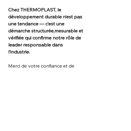
Chez THERMOPLAST, le 
développement durable n’est pas 
une tendance — c’est une 
démarche structurée,mesurable et 
vérifiée qui confirme notre rôle de 
leader responsable dans 
l’industrie.
Merci de votre confiance et de 
votre collaboration continue.
THERMOPLAST - Parmi les premiers en Amérique d
.pdf
Télécharger PDF • 532KB