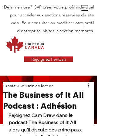
Déjà membre? SVP créer votre profil individuel
pour accéder aux sections réservées du site
web. Pour consulter ou modifier votre profil
d'entreprise, visitez la section membres.
Rejoignez FenCan
INDUSTRIE
13 août 2025
1 min de lecture
The Business of It All
NOUVELLES
Podcast : Adhésion
Dernières nouvelles dans l'industrie des
portes et fenêtres au Canada
Rejoignez Cam Drew dans 
le 
podcast The Business of It All
alors qu'il discute des 
principaux 