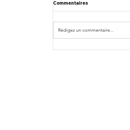
Commentaires
Rédigez un commentaire...
Rejoignez le chapitre
Atlantique le 24 août pour
un après-midi d'actualités
du secteur