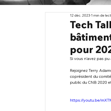
12 déc. 2023
1 min de lec
Tech Tal
bâtimen
pour 20
Si vous n'avez pas pu a
Rejoignez Terry Adams
coprésident du comité
public du CNB 2020 e
https://youtu.be/mX