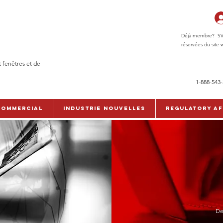
Déjà membre? SVP c
réservées du site w
t fenêtres et de
1-888-543
commercial
Industrie Nouvelles
Regulatory Af
De