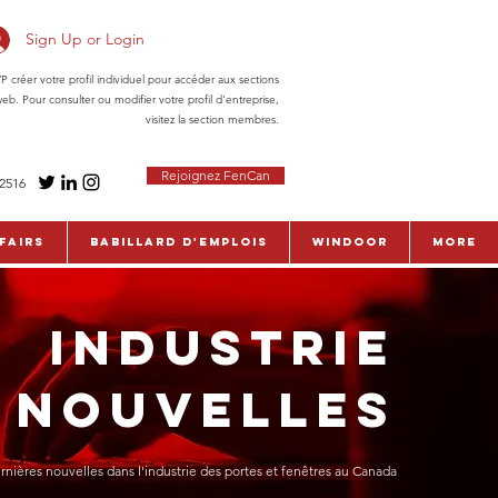
Sign Up or Login
réer votre profil individuel pour accéder aux sections
eb. Pour consulter ou modifier votre profil d'entreprise,
visitez la section membres.
Rejoignez FenCan
-2516
fairs
Babillard d'emplois
WinDoor
More
INDUSTRIE
NOUVELLES
rnières nouvelles dans l'industrie des portes et fenêtres au Canada