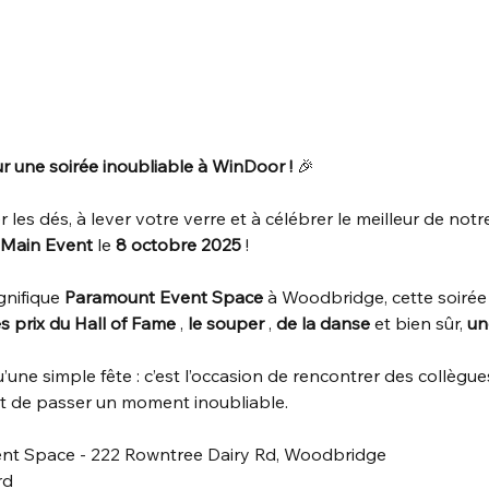
 une soirée inoubliable à WinDoor !
 🎉
les dés, à lever votre verre et à célébrer le meilleur de notre
u Main Event
 le 
8 octobre 2025
 !
nifique 
Paramount Event Space
 à Woodbridge, cette soiré
s prix du Hall of Fame
 , 
le souper
 , 
de la danse
 et bien sûr, 
un
qu’une simple fête : c’est l’occasion de rencontrer des collègue
 et de passer un moment inoubliable.
nt Space - 222 Rowntree Dairy Rd, Woodbridge
rd