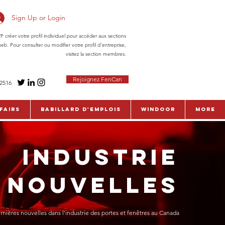
Sign Up or Login
réer votre profil individuel pour accéder aux sections
eb. Pour consulter ou modifier votre profil d'entreprise,
visitez la section membres.
Rejoignez FenCan
-2516
fairs
Babillard d'emplois
WinDoor
More
INDUSTRIE
NOUVELLES
rnières nouvelles dans l'industrie des portes et fenêtres au Canada