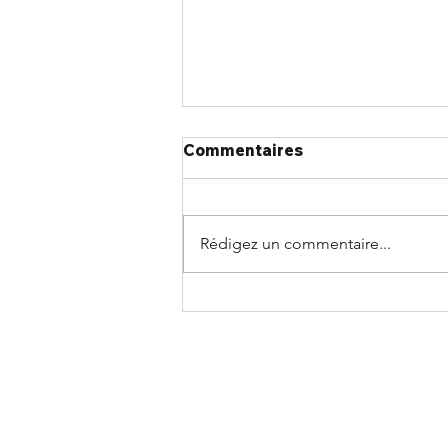
Commentaires
Rédigez un commentaire...
Rejoignez le chapitre
Atlantique le 24 août pour
un après-midi d'actualités
du secteur