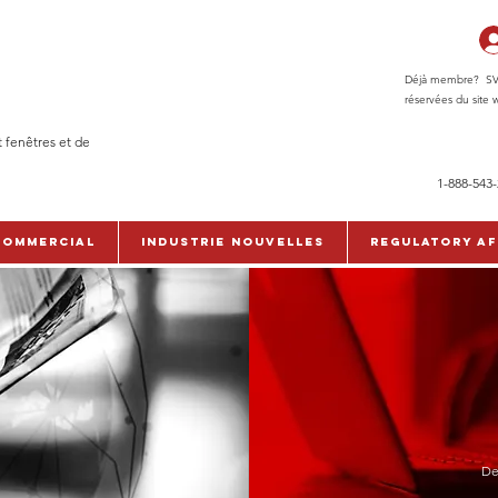
Déjà membre? SVP c
réservées du site w
t fenêtres et de
1-888-543
commercial
Industrie Nouvelles
Regulatory Af
De