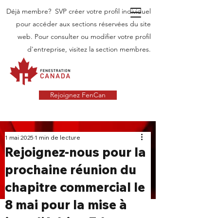
Déjà membre? SVP créer votre profil individuel
pour accéder aux sections réservées du site
web. Pour consulter ou modifier votre profil
d'entreprise, visitez la section membres.
Rejoignez FenCan
INDUSTRIE
1 mai 2025
1 min de lecture
Rejoignez-nous pour la
NOUVELLES
prochaine réunion du
Dernières nouvelles dans l'industrie des
chapitre commercial le
portes et fenêtres au Canada
8 mai pour la mise à