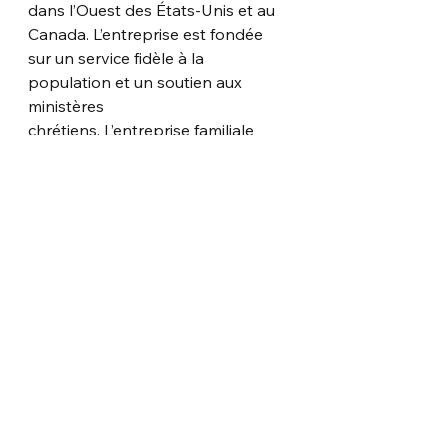
dans l’Ouest des États-Unis et au
Canada. L’entreprise est fondée 
sur un service fidèle à la 
population et un soutien aux 
ministères
chrétiens. L’entreprise familiale 
souhaite transmettre cette 
atmosphère « familiale » à ses 
clients,
ses fournisseurs et ses employés, 
tout en honorant Dieu dans la 
conduite de ses affaires.
Alliance Door Products
 fait partie 
de la famille de sociétés Lynden 
Door à titre de distributeur
en gros de portes intérieures et 
extérieures résidentielles, 
commerciales et architecturales, de