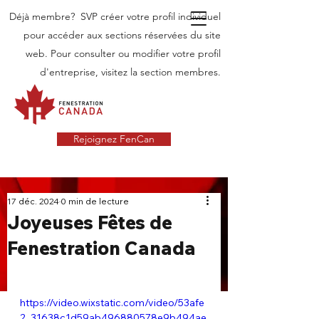
Déjà membre? SVP créer votre profil individuel
pour accéder aux sections réservées du site
web. Pour consulter ou modifier votre profil
d'entreprise, visitez la section membres.
Rejoignez FenCan
INDUSTRIE
17 déc. 2024
0 min de lecture
Joyeuses Fêtes de
NOUVELLES
Fenestration Canada
Dernières nouvelles dans l'industrie des
portes et fenêtres au Canada
https://video.wixstatic.com/video/53afe
2_31638c1d59ab496880578e9b494ae