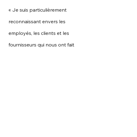
« Je suis particulièrement 
reconnaissant envers les 
employés, les clients et les 
fournisseurs qui nous ont fait 
confiance tout au long de ce 
parcours. Grâce à la culture 
d’excellence et d’innovation qui 
anime notre entreprise jour après 
jour, j’entrevois les prochaines 
années avec beaucoup 
d’enthousiasme, » a conclu 