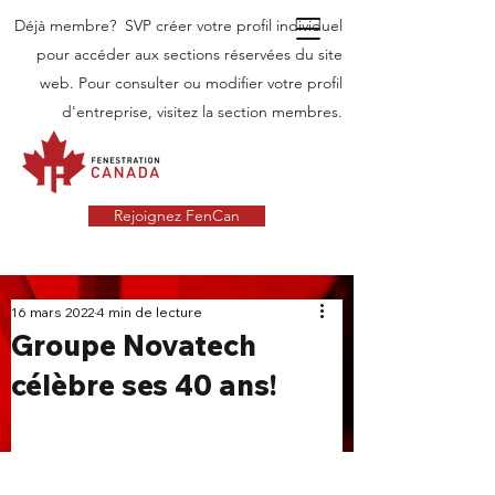
Déjà membre? SVP créer votre profil individuel
pour accéder aux sections réservées du site
web. Pour consulter ou modifier votre profil
d'entreprise, visitez la section membres.
Rejoignez FenCan
INDUSTRIE
16 mars 2022
4 min de lecture
Groupe Novatech
NOUVELLES
célèbre ses 40 ans!
Dernières nouvelles dans l'industrie des
portes et fenêtres au Canada