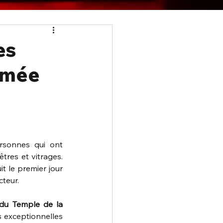
es
mmée
sonnes qui ont 
tres et vitrages. 
it le premier jour 
cteur.
 du Temple de la 
 exceptionnelles 