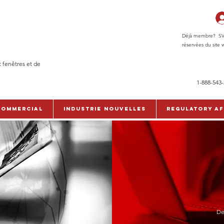
Déjà membre? SVP c
réservées du site w
t fenêtres et de
1-888-543
commercial
Industrie Nouvelles
Regulatory Af
De