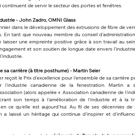
 continuent de servir le secteur des portes et fenêtres.
industrie - John Zadro, OMNI Glass
ier dans le développement des extrusions de fibre de verre 
s. En tant que nouveau membre du conseil d'administration
 laisser une empreinte positive grâce à son travail au sein 
gagement et son soutien de longue date envers l'industrie il
'industrie.
 sa carrière (à titre posthume) - Martin Seier
r reçoit le Prix d'excellence pour l'ensemble de sa carrière p
r l'industrie canadienne de la fenestration. Martin a s
association (alors appelée « Association canadienne de l'ind
crant son temps à l'amélioration de l'industrie et à la t
n ce qu'elle est aujourd'hui. Au fil de ses décennies de 
a laissé un héritage qui continue d'inspirer et d'influencer