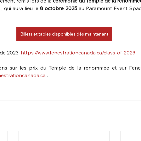
llement remis lors de la 
cérémonie du Temple de la renommé
 , qui aura lieu le 
8 octobre 2025
 au Paramount Event Spac
Billets et tables disponibles dès maintenant
 de 2023, 
https://www.fenestrationcanada.ca/class-of-2023
ions sur les prix du Temple de la renommée et sur Fenes
estrationcanada.ca
 .