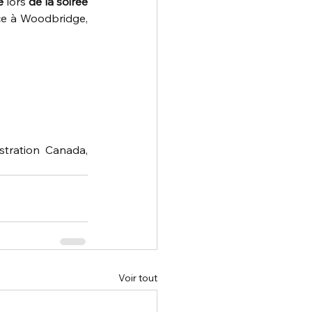
e
 lors 
de la soirée 
e à Woodbridge, 
tration Canada, 
Voir tout