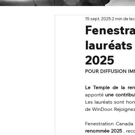
15 sept. 2025
2 min de le
Fenestr
lauréat
2025
POUR DIFFUSION IM
Le Temple de la re
apporté
une contribu
Les lauréats sont hono
de WinDoor. 
Rejoignez
Fenestration Canada e
renommée 2025
 , re