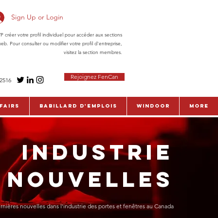
Sign Up or Login
réer votre profil individuel pour accéder aux sections
eb. Pour consulter ou modifier votre profil d'entreprise,
visitez la section membres.
Rejoignez FenCan
-2516
fairs
Babillard d'emplois
WinDoor
More
INDUSTRIE
NOUVELLES
rnières nouvelles dans l'industrie des portes et fenêtres au Canada