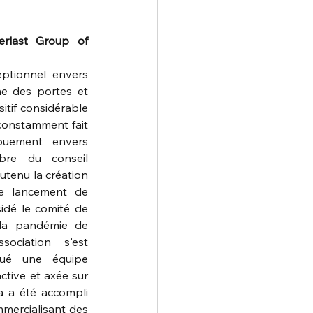
rlast Group of 
tionnel envers 
ne des portes et 
itif considérable 
constamment fait 
uement envers 
bre du conseil 
utenu la création 
le lancement de 
idé le comité de 
la pandémie de 
ociation s'est 
tué une équipe 
tive et axée sur 
la a été accompli 
mercialisant des 