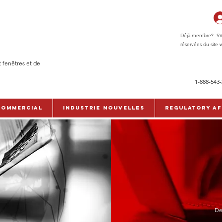
Déjà membre? SVP c
réservées du site w
t fenêtres et de
1-888-543
commercial
Industrie Nouvelles
Regulatory Af
De