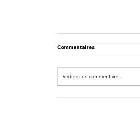
Commentaires
Rédigez un commentaire...
Rejoignez le chapitre
Atlantique le 24 août pour
un après-midi d'actualités
du secteur