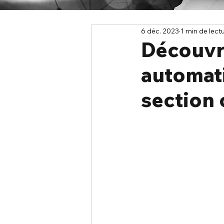
6 déc. 2023
1 min de lect
Découvr
automati
section