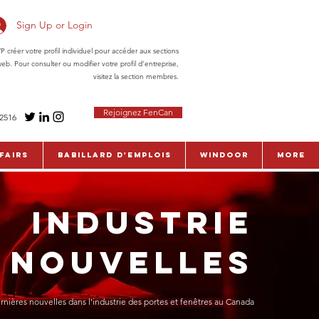
Sign Up or Login
réer votre profil individuel pour accéder aux sections
eb. Pour consulter ou modifier votre profil d'entreprise,
visitez la section membres.
Rejoignez FenCan
-2516
fairs
Babillard d'emplois
WinDoor
More
INDUSTRIE
NOUVELLES
rnières nouvelles dans l'industrie des portes et fenêtres au Canada