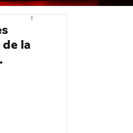
es
 de la
.