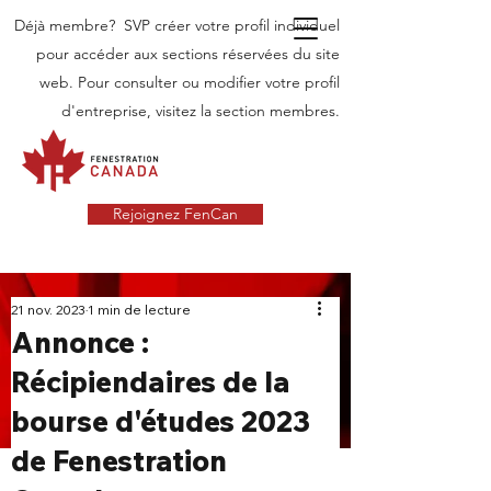
Déjà membre? SVP créer votre profil individuel
pour accéder aux sections réservées du site
web. Pour consulter ou modifier votre profil
d'entreprise, visitez la section membres.
Rejoignez FenCan
INDUSTRIE
21 nov. 2023
1 min de lecture
Annonce :
NOUVELLES
Récipiendaires de la
Dernières nouvelles dans l'industrie des
bourse d'études 2023
portes et fenêtres au Canada
de Fenestration