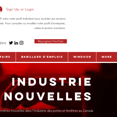
Sign Up or Login
réer votre profil individuel pour accéder aux sections
eb. Pour consulter ou modifier votre profil d'entreprise,
visitez la section membres.
Rejoignez FenCan
-2516
fairs
Babillard d'emplois
WinDoor
More
INDUSTRIE
NOUVELLES
rnières nouvelles dans l'industrie des portes et fenêtres au Canada