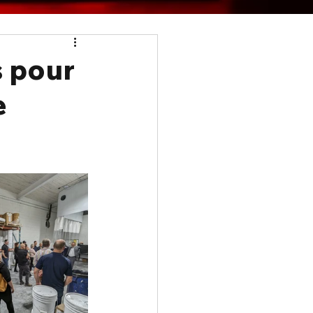
s pour
e