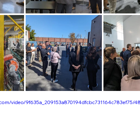
tic.com/video/9f635a_209153a870194dfcbc731164c783ef75/4