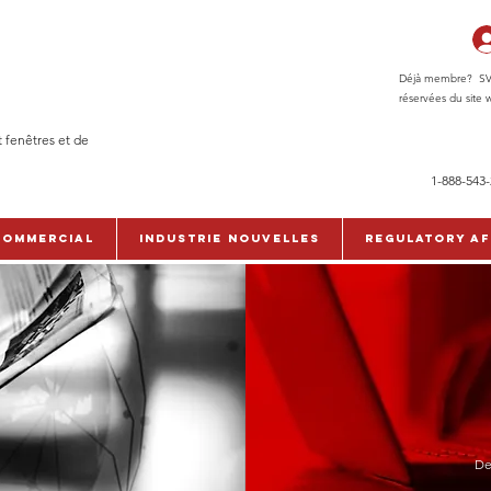
Déjà membre? SVP c
réservées du site w
t fenêtres et de
1-888-543
commercial
Industrie Nouvelles
Regulatory Af
De