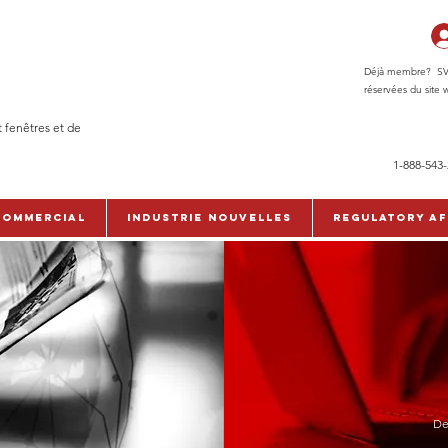
Déjà membre? SVP c
réservées du site w
t fenêtres et de
1-888-543
commercial
Industrie Nouvelles
Regulatory Af
De