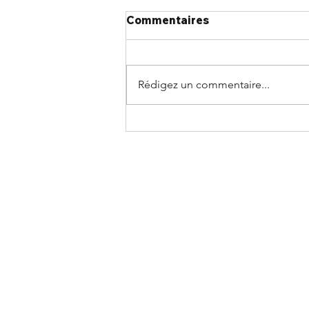
Commentaires
Rédigez un commentaire...
Rejoignez le chapitre
Atlantique le 24 août pour
un après-midi d'actualités
du secteur