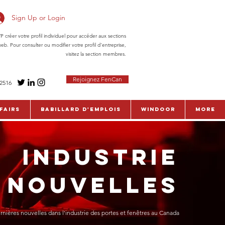
Sign Up or Login
réer votre profil individuel pour accéder aux sections
eb. Pour consulter ou modifier votre profil d'entreprise,
visitez la section membres.
Rejoignez FenCan
-2516
fairs
Babillard d'emplois
WinDoor
More
INDUSTRIE
NOUVELLES
rnières nouvelles dans l'industrie des portes et fenêtres au Canada